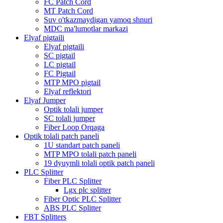
FC Patch Cord
MT Patch Cord
Suv o'tkazmaydigan yamoq shnuri
MDC ma'lumotlar markazi
Elyaf pigtaili
Elyaf pigtaili
SC pigtail
LC pigtail
FC Pigtail
MTP MPO pigtail
Elyaf reflektori
Elyaf Jumper
Optik tolali jumper
SC tolali jumper
Fiber Loop Orqaga
Optik tolali patch paneli
1U standart patch paneli
MTP MPO tolali patch paneli
19 dyuymli tolali optik patch paneli
PLC Splitter
Fiber PLC Splitter
Lgx plc splitter
Fiber Optic PLC Splitter
ABS PLC Splitter
FBT Splitters