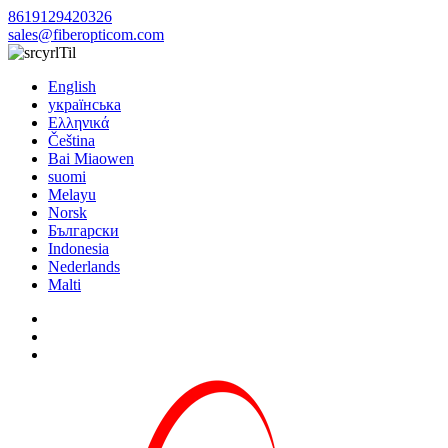
8619129420326
sales@fiberopticom.com
Til
English
українська
Ελληνικά
Čeština
Bai Miaowen
suomi
Melayu
Norsk
Български
Indonesia
Nederlands
Malti