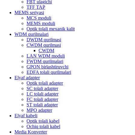
FBT ulagichi
TFF TAP
MEMS seriyasi
MCS moduli
MEMS moduli
Optik tolali mexanik kalit
WDM qurilmalari
DWDM qurilmasi
CWDM qurilmasi
CWDM
LAN WDM moduli
FWDM qurilmalari
GPON birlashtiruvchi
EDFA tolali qurilmalari
Elyaf adapter
Optik tolali adapter
SC tolali adapter
LC tolali adapter
FC tolali adapter
ST tolali adapter
MPO adapter
Elyaf kabeli
Optik tolali kabel
Ochiq tolali kabel
Media Konverter