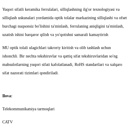
Yuqori sifatli keramika ferrulalari, silliqlashning ilg'or texnologiyasi va
silliqlash uskunalari yordamida optik tolalar markazining silliqlashi va ofset
burchagi nuqsonsiz bo'lishini ta'minlash, ferrulaning aniqligini ta'minlash,
uzatish ishini barqaror qilish va yo'qotishni samarali kamaytirish
MU optik tolali ulagichlari takroriy kiritish va olib tashlash uchun
ishonchli. Bir nechta tekshiruvlar va qattiq sifat tekshiruvlaridan so'ng
mahsulotlarning yuqori sifati kafolatlanadi, RoHS standartlari va xalqaro
sifat nazorati tizimlari qondiriladi.
Ilova:
Telekommunikatsiya tarmoqlari
CATV