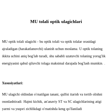
MU tolali optik ulagichlari
MU optik tolali ulagichi - bu optik tolali va optik tolalar orasidagi
ajraladigan (harakatlanuvchi) ulanish uchun moslama. U optik tolaning
ikkita uchini aniq bog'lab turadi, shu sababli uzatuvchi tolaning yorug'lik
energiyasini qabul qiluvchi tolaga maksimal darajada bog'lash mumkin. .
Xususiyatlari:
MU ulagichi oldindan o'rnatilgan tanani, qulfni itarish va tortib olishni
osonlashtiradi. Hajmi kichik, an'anaviy ST va SC ulagichlarining atigi
yarmi va yuqori zichlikdagi o'rnatishda keng qo'llaniladi