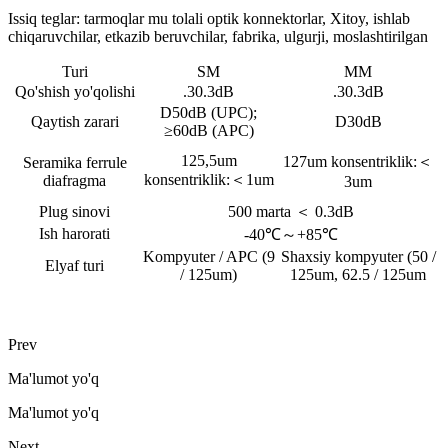
Issiq teglar: tarmoqlar mu tolali optik konnektorlar, Xitoy, ishlab
chiqaruvchilar, etkazib beruvchilar, fabrika, ulgurji, moslashtirilgan
Turi
SM
MM
Qo'shish yo'qolishi
.30.3dB
.30.3dB
D50dB (UPC);
Qaytish zarari
D30dB
≥60dB (APC)
125,5um
127um konsentriklik:
＜
Seramika ferrule
konsentriklik:
＜
1um
diafragma
3um
Plug sinovi
500 marta ＜ 0.3dB
Ish harorati
-40℃～+85℃
Kompyuter / APC (9
Shaxsiy kompyuter (50 /
Elyaf turi
/ 125um)
125um, 62.5 / 125um
Prev
Ma'lumot yo'q
Ma'lumot yo'q
Next