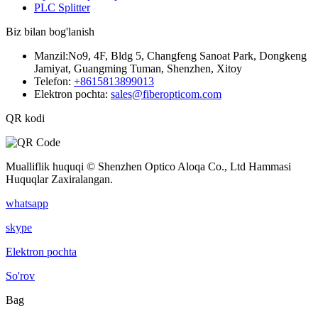
PLC Splitter
Biz bilan bog'lanish
Manzil:
No9, 4F, Bldg 5, Changfeng Sanoat Park, Dongkeng
Jamiyat, Guangming Tuman, Shenzhen, Xitoy
Telefon:
+8615813899013
Elektron pochta:
sales@fiberopticom.com
QR kodi
Mualliflik huquqi © Shenzhen Optico Aloqa Co., Ltd Hammasi
Huquqlar Zaxiralangan.
whatsapp
skype
Elektron pochta
So'rov
Bag