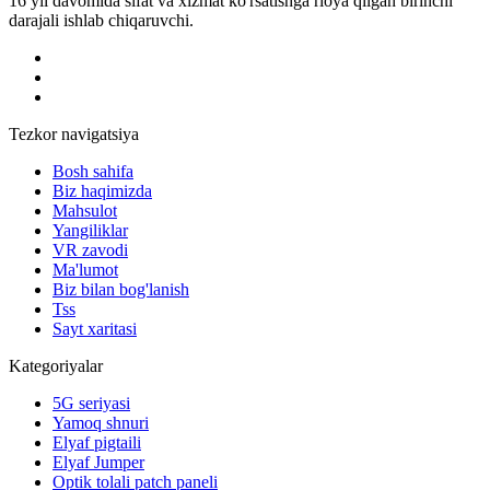
16 yil davomida sifat va xizmat ko'rsatishga rioya qilgan birinchi
darajali ishlab chiqaruvchi.
Tezkor navigatsiya
Bosh sahifa
Biz haqimizda
Mahsulot
Yangiliklar
VR zavodi
Ma'lumot
Biz bilan bog'lanish
Tss
Sayt xaritasi
Kategoriyalar
5G seriyasi
Yamoq shnuri
Elyaf pigtaili
Elyaf Jumper
Optik tolali patch paneli