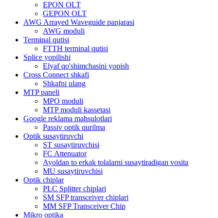
EPON OLT
GEPON OLT
AWG Arrayed Waveguide panjarasi
AWG moduli
Terminal qutisi
FTTH terminal qutisi
Splice yopilishi
Elyaf qo'shimchasini yopish
Cross Connect shkafi
Shkafni ulang
MTP paneli
MPO moduli
MTP moduli kassetasi
Google reklama mahsulotlari
Passiv optik qurilma
Optik susaytiruvchi
ST susaytiruvchisi
FC Attenuator
Ayoldan to erkak tolalarni susaytiradigan vosita
MU susaytiruvchisi
Optik chiplar
PLC Splitter chiplari
SM SFP transceiver chiplari
MM SFP Transceiver Chip
Mikro optika