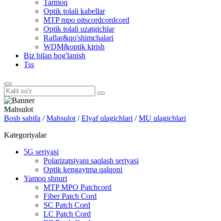
Tarmoq
Optik tolali kabellar
MTP mpo pitscordcordcord
Optik tolali uzatgichlar
Raflar&qo'shimchalari
WDM&optik kirish
Biz bilan bog'lanish
Tss
Mahsulot
Bosh sahifa
/
Mahsulot
/
Elyaf ulagichlari
/
MU ulagichlari
Kategoriyalar
5G seriyasi
Polarizatsiyani saqlash seriyasi
Optik kengaytma qalqoni
Yamoq shnuri
MTP MPO Patchcord
Fiber Patch Cord
SC Patch Cord
LC Patch Cord