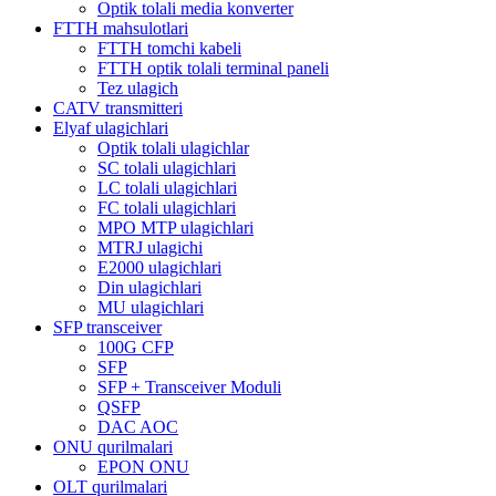
Optik tolali media konverter
FTTH mahsulotlari
FTTH tomchi kabeli
FTTH optik tolali terminal paneli
Tez ulagich
CATV transmitteri
Elyaf ulagichlari
Optik tolali ulagichlar
SC tolali ulagichlari
LC tolali ulagichlari
FC tolali ulagichlari
MPO MTP ulagichlari
MTRJ ulagichi
E2000 ulagichlari
Din ulagichlari
MU ulagichlari
SFP transceiver
100G CFP
SFP
SFP + Transceiver Moduli
QSFP
DAC AOC
ONU qurilmalari
EPON ONU
OLT qurilmalari