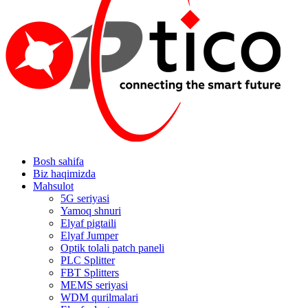
Bosh sahifa
Biz haqimizda
Mahsulot
5G seriyasi
Yamoq shnuri
Elyaf pigtaili
Elyaf Jumper
Optik tolali patch paneli
PLC Splitter
FBT Splitters
MEMS seriyasi
WDM qurilmalari