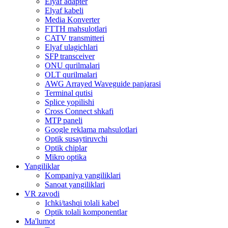
Elyaf adapter
Elyaf kabeli
Media Konverter
FTTH mahsulotlari
CATV transmitteri
Elyaf ulagichlari
SFP transceiver
ONU qurilmalari
OLT qurilmalari
AWG Arrayed Waveguide panjarasi
Terminal qutisi
Splice yopilishi
Cross Connect shkafi
MTP paneli
Google reklama mahsulotlari
Optik susaytiruvchi
Optik chiplar
Mikro optika
Yangiliklar
Kompaniya yangiliklari
Sanoat yangiliklari
VR zavodi
Ichki/tashqi tolali kabel
Optik tolali komponentlar
Ma'lumot